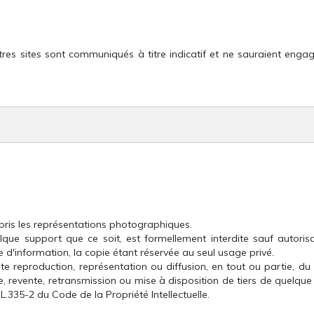
autres sites sont communiqués à titre indicatif et ne sauraient engag
mpris les représentations photographiques.
lque support que ce soit, est formellement interdite sauf autori
e d'information, la copie étant réservée au seul usage privé.
oute reproduction, représentation ou diffusion, en tout ou partie, 
 revente, retransmission ou mise à disposition de tiers de quelque m
 L.335-2 du Code de la Propriété Intellectuelle.